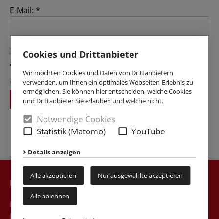
E-Mail:
*
Ich habe die
Datenschutzerklärung
gelesen und
Cookies und Drittanbieter
akzeptiert.
*
Wir möchten Cookies und Daten von Drittanbietern
verwenden, um Ihnen ein optimales Webseiten-Erlebnis zu
* Pflichtfelder
ermöglichen. Sie können hier entscheiden, welche Cookies
Anmelden
und Drittanbieter Sie erlauben und welche nicht.
Notwendige Cookies
Statistik (Matomo)
YouTube
Details anzeigen
Alle akzeptieren
Nur ausgewählte akzeptieren
Kontakt
Alle ablehnen
Katholische Hochschulgemeinde Dortmund
Liebigstr. 49a