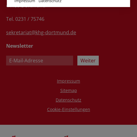
Impressum
Datenschutz
44139 Dortmund
Tel. 0231 / 75746
sekretariat@khg-dortmund.de
Newsletter
Weiter
Impressum
Sitemap
Datenschutz
Cookie-Einstellungen