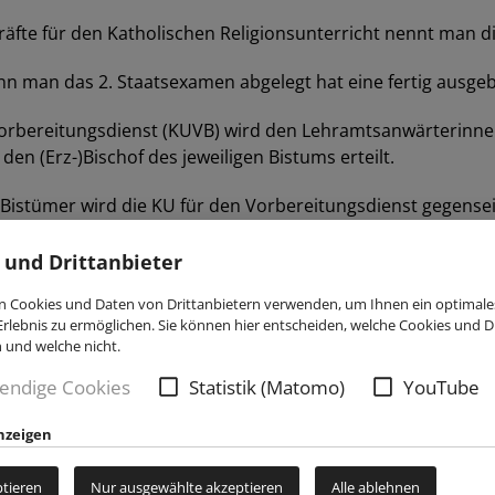
räfte für den Katholischen Religionsunterricht nennt man di
nn man das 2. Staatsexamen abgelegt hat eine fertig ausgebi
 Vorbereitungsdienst (KUVB) wird den Lehramtsanwärterinne
en (Erz-)Bischof des jeweiligen Bistums erteilt.
)Bistümer wird die KU für den Vorbereitungsdienst gegensei
ung der Kirchlichen Unterrichtserlaubnis für den Vorbereitu
 und Drittanbieter
 Cookies und Daten von Drittanbietern verwenden, um Ihnen ein optimale
rlebnis zu ermöglichen. Sie können hier entscheiden, welche Cookies und Dr
n und welche nicht.
en Unterrichtserlaubnis für den Vorbereitungsdienst im Er
endige Cookies
Statistik (Matomo)
YouTube
erborn.de/religionsunterricht/missio-canonica/antragsform
nzeigen
ptieren
Nur ausgewählte akzeptieren
Alle ablehnen