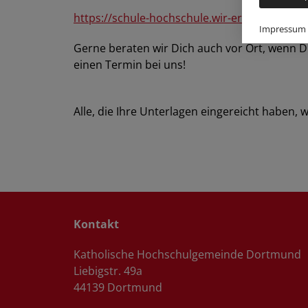
https://schule-hochschule.wir-erzbistum-pad
Impressum
Gerne beraten wir Dich auch vor Ort, wenn D
einen Termin bei uns!
Alle, die Ihre Unterlagen eingereicht haben, 
Kontakt
Katholische Hochschulgemeinde Dortmund
Liebigstr. 49a
44139 Dortmund