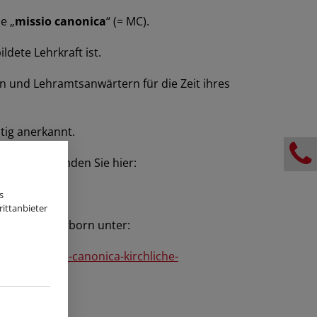
e „
missio canonica
“ (= MC).
ldete Lehrkraft ist.
n und Lehramtsanwärtern für die Zeit ihres
tig anerkannt.
ngsdienst finden Sie hier:
s
ittanbieter
zbistum Paderborn unter:
ulare-missio-canonica-kirchliche-