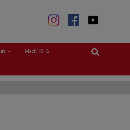
rat
Mach´ KHG