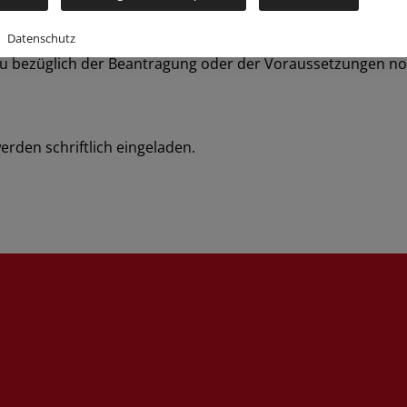
erborn.de/religionsunterricht/missio-canonica/
Datenschutz
u bezüglich der Beantragung oder der Voraussetzungen noc
werden schriftlich eingeladen.