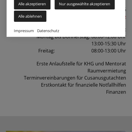
Alle akzeptieren
Nur ausgewählte akzeptieren
Telefon: 0231 75746
E-Mail:
sekretariat@khg-dortmund.de
Alle ablehnen
Bürozeiten:
Impressum
Datenschutz
Montag bis Donnerstag: 08:00-12:00 Uhr
13:00-15:30 Uhr
Freitag: 08:00-13:00 Uhr
Erste Anlaufstelle für KHG und Mentorat
Raumvermietung
Terminvereinbarungen für Cusanusgutachten
Erstkontakt für finanzielle Notfallhilfen
Finanzen