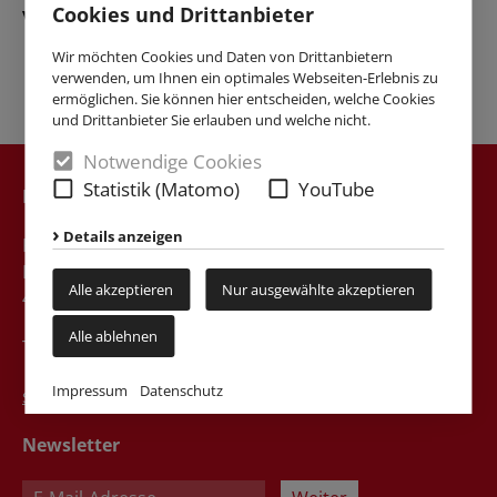
Cookies und Drittanbieter
vorhanden.
Wir möchten Cookies und Daten von Drittanbietern
verwenden, um Ihnen ein optimales Webseiten-Erlebnis zu
ermöglichen. Sie können hier entscheiden, welche Cookies
und Drittanbieter Sie erlauben und welche nicht.
Notwendige Cookies
Statistik (Matomo)
YouTube
Kontakt
Details anzeigen
Katholische Hochschulgemeinde Dortmund
Liebigstr. 49a
Alle akzeptieren
Nur ausgewählte akzeptieren
44139 Dortmund
Alle ablehnen
Tel. 0231 / 75746
Impressum
Datenschutz
sekretariat@khg-dortmund.de
Newsletter