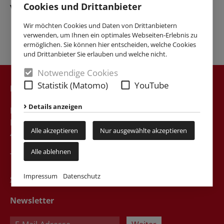
Cookies und Drittanbieter
vorhanden.
Wir möchten Cookies und Daten von Drittanbietern
verwenden, um Ihnen ein optimales Webseiten-Erlebnis zu
ermöglichen. Sie können hier entscheiden, welche Cookies
und Drittanbieter Sie erlauben und welche nicht.
Notwendige Cookies
Statistik (Matomo)
YouTube
Kontakt
Details anzeigen
Katholische Hochschulgemeinde Dortmund
Liebigstr. 49a
Alle akzeptieren
Nur ausgewählte akzeptieren
44139 Dortmund
Alle ablehnen
Tel. 0231 / 75746
Impressum
Datenschutz
sekretariat@khg-dortmund.de
Newsletter